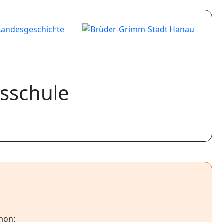
sschule
omon: